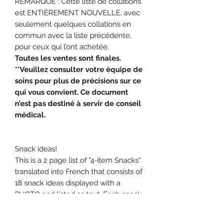
REMARQUE : Cette liste de collations
est ENTIÈREMENT NOUVELLE, avec
seulement quelques collations en
commun avec la liste précédente,
pour ceux qui l’ont achetée.
Toutes les ventes sont finales.
**Veuillez consulter votre équipe de
soins pour plus de précisions sur ce
qui vous convient. Ce document
n’est pas destiné à servir de conseil
médical.
Snack ideas!
This is a 2 page list of "4-item Snacks"
translated into French that consists of
18 snack ideas displayed with a
PHOTO and listed as text. Each snack
consists of 2 different food groups
paired together using the Plate-by-